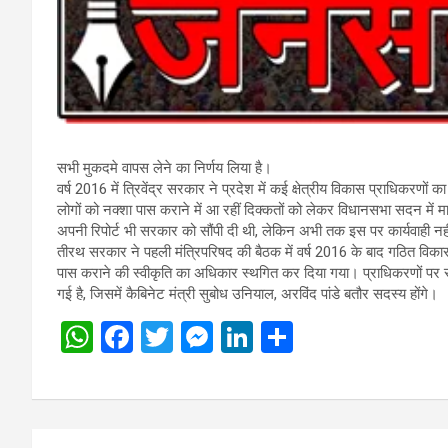
सभी मुकदमे वापस लेने का निर्णय लिया है।
वर्ष 2016 में त्रिवेंद्र सरकार ने प्रदेश में कई क्षेत्रीय विकास प्राधिकरणों 
लोगों को नक्शा पास कराने में आ रहीं दिक्कतों को लेकर विधानसभा सदन मे
अपनी रिपोर्ट भी सरकार को सौंपी दी थी, लेकिन अभी तक इस पर कार्यवाही न
तीरथ सरकार ने पहली मंत्रिपरिषद की बैठक में वर्ष 2016 के बाद गठित विकास प्
पास कराने की स्वीकृति का अधिकार स्थगित कर दिया गया। प्राधिकरणों पर सु
गई है, जिसमें कैबिनेट मंत्री सुबोध उनियाल, अरविंद पांडे बतौर सदस्य होंगे।
W
F
T
M
Li
S
h
a
wi
es
n
h
at
ce
tt
se
ke
ar
s
b
er
n
dI
e