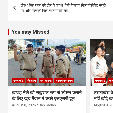
Post
A
o
g
n
तीरथ सिंह रावत की टीम ने शपथ ,देखे किसको मिला कैबिनेट मंत्री
navigation
p
o
er
पद और किसको मिला राजयमंत्री पद
p
k
You may Missed
उत्तराखंड
देहरादून
धर्म-आस्था
शासन प्रशासन
उत्तराखंड
खे
कावड़ मेले को सकुशल रूप से संपन्न कराने
उत्तराखंड के
के लिए खुद मैदान में उतरे एसएसपी दून
नहीं कोई कम
August 8, 2026
Jan Sadan
August 8, 2