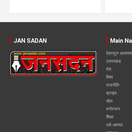
JAN SADAN
Main Na
देहरादून आसपा
उत्तराखंड
देश
विश्व
राजनीति
क्राइम
खेल
मनोरंजन
शिक्षा
धर्म-आस्था