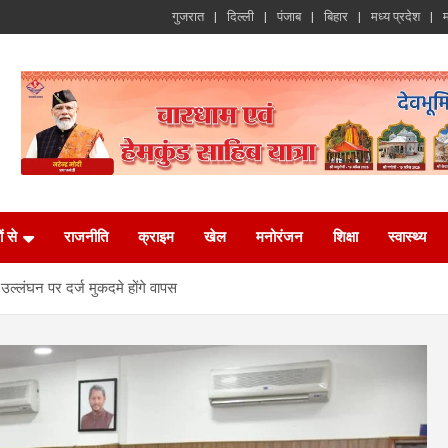
गुजरात
दिल्ली
पंजाब
बिहार
मध्य प्रदेश
म
ं से
राजनीति
क्राइम
खेल
मनोरंजन
शिक्षा
स्वास्थ्य
 उल्लंघन पर दर्ज मुकदमे होंगे वापस