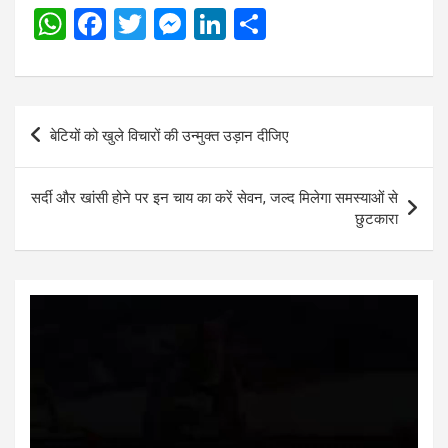
W
F
T
M
Li
S
h
a
wi
es
n
h
at
ce
tt
se
ke
ar
s
b
er
n
dI
e
Post
बेटियों को खुले विचारों की उन्मुक्त उड़ान दीजिए
A
o
g
n
navigation
p
o
er
सर्दी और खांसी होने पर इन चाय का करें सेवन, जल्द मिलेगा समस्याओं से
p
k
छुटकारा