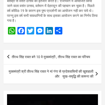
बेसब्री से वसंत उत्सव का इंतजार करते हैं। राजभवन में आयोजित किया
जाने वाला वसंत उत्सव, वर्तमान में देहरादून की पहचान बन चुका है। पिछले
वर्ष कोविड-19 के कारण इस पुष्प प्रदर्शनी का आयोजन नही कर पाये थे।
परन्तु इस वर्ष सभी सावधानियों के साथ इसका आयोजन करने का निर्णय लिया
गया है।
W
F
T
M
Li
S
h
a
wi
es
n
h
at
ce
tt
se
ke
ar
s
b
er
n
dI
e
Post
तीरथ सिंह रावत बने 10 वे मुख्यमंत्री , तीरथ सिंह रावत का परिचय
A
o
g
n
navigation
p
o
er
मुख्यमंत्री श्री तीरथ सिंह रावत ने मां गंगा से प्रदेशवासियों की खुशहाली
p
k
और सुख-समृद्धि की कामना की