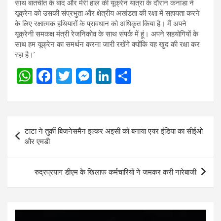
साथ बातचीत के बाद और मेरी हाल की यूक्रेन यात्रा के दौरान कनाडा ने
यूक्रेन को उसकी संप्रभुता और क्षेत्रीय अखंडता की रक्षा में सहायता करने
के लिए रक्षात्मक हथियारों के प्रावधान को अधिकृत किया है। मैं अपने
यूक्रेनी समकक्ष मंत्री रेजनिकोव के साथ संपर्क में हूं। अपने सहयोगियों के
साथ हम यूक्रेन का समर्थन करना जारी रखेंगे क्योंकि यह खुद की रक्षा कर
रहा है।’
W
F
T
M
Li
S
h
a
wi
es
n
h
at
ce
tt
se
ke
ar
s
b
er
n
dI
e
Post
टाटा ने तुर्की बिजनेसमैन इल्कर अइसी को बनाया एयर इंडिया का सीईओ
A
o
g
n
navigation
और एमडी
p
o
er
p
k
रुद्रप्रयाग डीएम के खिलाफ कर्मचारियों ने जमकर करी नारेबाजी