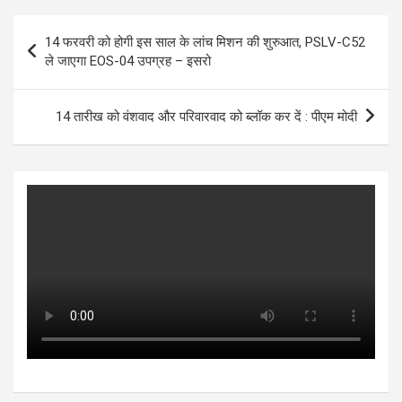
s
b
er
n
dI
e
Post
14 फरवरी को होगी इस साल के लांच मिशन की शुरुआत, PSLV-C52
A
o
g
n
navigation
ले जाएगा EOS-04 उपग्रह – इसरो
p
o
er
p
k
14 तारीख को वंशवाद और परिवारवाद को ब्लॉक कर दें : पीएम मोदी