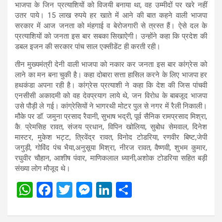
भाजपा के जिन प्रत्याशियों को विजयी बनाया था, वह उम्मीदों पर खरे नहीं
उतर पाये। 15 लाख रुपये हर खाते में आने की बात कहने वाली भाजपा
सरकार में आज जनता को मंहगाई व बेरोजगारी से त्रस्त हैं। ऐसे दल के
प्रत्याशियों को जनता इस बार सबका सिखाऐगी। उन्होंने कहा कि प्रदेश की
डबल इजन की सरकार पांच साल एक्सीडेंट ही करती रही।
तीन मुख्यमंत्री देनी वाली भाजपा को नकार कर जनता इस बार कांग्रेस को
लाने का मन बना चुकी है। कहा दोबारा सत्ता हासिल करने के लिए भाजपा हर
हथकंडा अपना रही है। कांग्रेस प्रत्याशी ने कहा कि देश की जिस पांचवी
एनसीसी अकादमी को वह देवप्रयाग लाये थे, जन विरोध के बाबजूद भाजपा
उसे पौड़ी ले गई। कांग्रेसियों ने भागरथी मोटर पुल से नगर में रैली निकाली।
मौके पर डॉ. जमुना प्रसाद रैवानी, सुभाष भद्री, पूर्व सैनिक रामप्रसाद मिश्रा,
कै. प्रेमसिह रावत, संजय प्रधान, विपिन खोलिया, सुबोध सेमवाल, दिनेश
मास्टर, मुकेश भट्ट, त्रिवेंद्र रावत, विनोद टोडरिया, रणवीर बिष्ट,जेपी
जगुड़ी, गोविंद पंच भैया,अनुसूया मिश्रा, नीरज रावत, वैष्णवी, शुभम कुमार,
रघुवीर चौहान, आशीष पंवार, माणिकलाल ध्यानी,अशोक टोडरिया सहित बड़ी
संख्या लोग मौजूद थे।
W
F
T
M
Li
S
h
a
wi
es
n
h
at
ce
tt
se
ke
ar