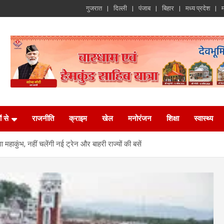
गुजरात
दिल्ली
पंजाब
बिहार
मध्य प्रदेश
म
ं से
राजनीति
क्राइम
खेल
मनोरंजन
शिक्षा
स्वास्थ्य
महाकुंभ, नहीं चलेंगी नई ट्रेन और बाहरी राज्यों की बसें