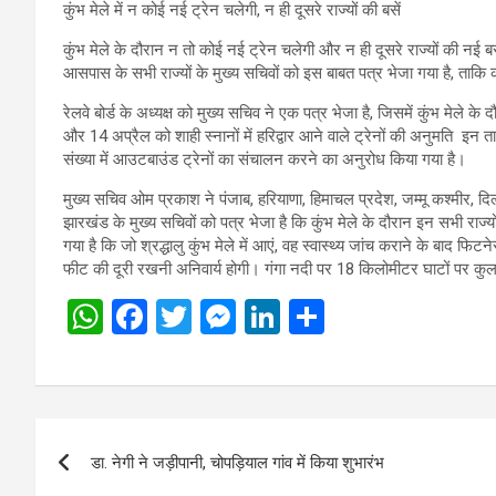
कुंभ मेले में न कोई नई ट्रेन चलेगी, न ही दूसरे राज्यों की बसें
कुंभ मेले के दौरान न तो कोई नई ट्रेन चलेगी और न ही दूसरे राज्यों की नई ब
आसपास के सभी राज्यों के मुख्य सचिवों को इस बाबत पत्र भेजा गया है, ताकि क
रेलवे बोर्ड के अध्यक्ष को मुख्य सचिव ने एक पत्र भेजा है, जिसमें कुंभ मेले
और 14 अप्रैल को शाही स्नानों में हरिद्वार आने वाले ट्रेनों की अनुमति इन
संख्या में आउटबाउंड ट्रेनों का संचालन करने का अनुरोध किया गया है।
मुख्य सचिव ओम प्रकाश ने पंजाब, हरियाणा, हिमाचल प्रदेश, जम्मू कश्मीर, दिल्
झारखंड के मुख्य सचिवों को पत्र भेजा है कि कुंभ मेले के दौरान इन सभी रा
गया है कि जो श्रद्धालु कुंभ मेले में आएं, वह स्वास्थ्य जांच कराने के बाद
फीट की दूरी रखनी अनिवार्य होगी। गंगा नदी पर 18 किलोमीटर घाटों पर कुल
W
F
T
M
Li
S
h
a
wi
es
n
h
at
ce
tt
se
ke
ar
s
b
er
n
dI
e
Post
A
o
g
n
डा. नेगी ने जड़ीपानी, चोपड़ियाल गांव में किया शुभारंभ
navigation
p
o
er