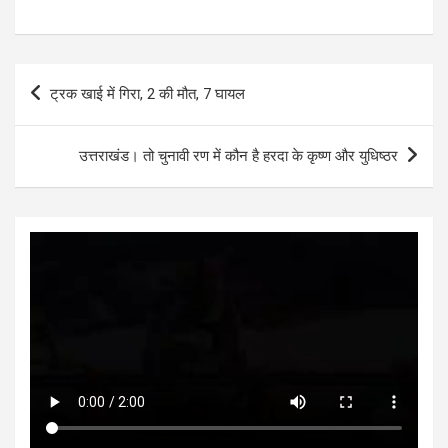
h
a
wi
es
n
h
at
ce
tt
se
ke
ar
s
b
er
n
dI
e
Post
ट्रक खाई में गिरा, 2 की मौत, 7 घायल
A
o
g
n
navigation
p
o
er
उत्तराखंड। तो चुनावी रण में कौन है हरदा के कृष्ण और युधिष्ठर
p
k