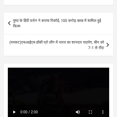
at
ce
tt
se
ke
ar
s
b
er
n
dI
e
Post
पुष्पा के हिंदी वर्जन ने बनाया रिकॉर्ड, 100 करोड़ क्लब में शामिल हुई
A
o
g
n
navigation
फिल्म
p
o
er
p
k
(मस्कट)एफआईएच हॉकी प्रो लीग में भारत का शानदार पदार्पण, चीन को
7-1 से रौंदा