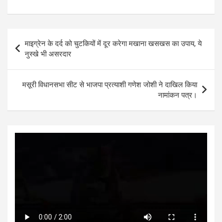
h
a
wi
es
n
h
at
ce
tt
se
ke
ar
s
b
er
n
dI
e
Post
माइग्रेन के दर्द को चुटकियों में दूर करेगा मखाना खसखस का उपाय, ये
A
o
g
n
navigation
नुस्खे भी असरदार
p
o
er
p
k
मसूरी विधानसभा सीट से भाजपा प्रत्याशी गणेश जोशी ने दाखिल किया
नामांकन पत्र।