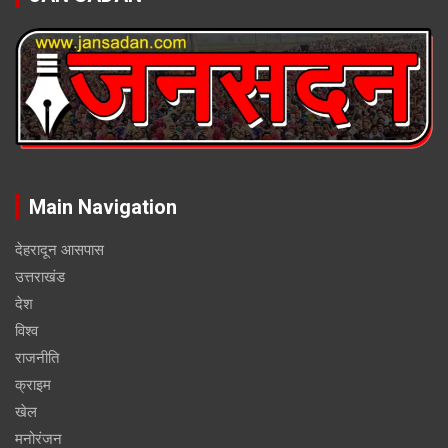
Main Navigation
देहरादून आसपास
उत्तराखंड
देश
विश्व
राजनीति
क्राइम
खेल
मनोरंजन