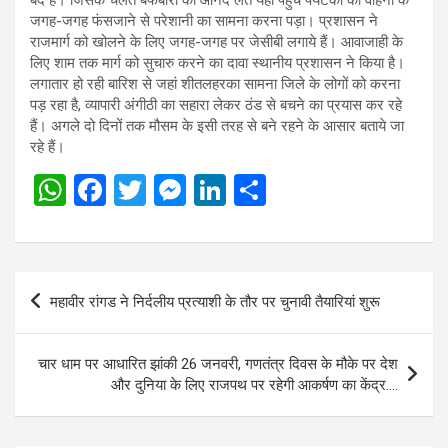
जगह-जगह फंसजाने से परेशानी का सामना करना पड़ा। प्रशासन ने
राजमार्ग को खोलने के लिए जगह-जगह पर जेसीबी लगाये हैं। आवाजाही के
लिए शाम तक मार्ग को सुचारु करने का दावा स्थानीय प्रशासन ने किया है।
लगातार हो रही बारिश से जहां शीतलहरका सामना जिले के लोगों को करना
पड़ रहा है, व्यापारी अंगीठी का सहारा लेकर ठंड से बचने का प्रयास कर रहे
हैं। अगले दो दिनों तक मौसम के इसी तरह से बने रहने के आसार बताये जा
रहे हैं।
W
F
T
M
Li
S
h
a
wi
es
n
h
at
ce
tt
se
ke
ar
s
b
er
n
dI
e
Post
महावीर रांगड ने निर्दलीय प्रत्याशी के तौर पर चुनावी तैयारियां शुरू
A
o
g
n
navigation
p
o
er
चार धाम पर आधारित झांकी 26 जनवरी, गणतंत्र दिवस के मौके पर देश
p
k
और दुनिया के लिए राजपथ पर रहेगी आकर्षण का केंद्र….