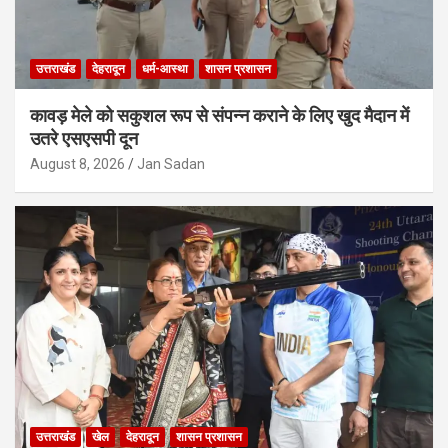
उत्तराखंड
देहरादून
धर्म-आस्था
शासन प्रशासन
कावड़ मेले को सकुशल रूप से संपन्न कराने के लिए खुद मैदान में
उतरे एसएसपी दून
August 8, 2026
Jan Sadan
उत्तराखंड
खेल
देहरादून
शासन प्रशासन