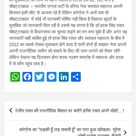
चौबट्टाखाल । भारतीय जनता पार्टी के वरिष्ठ नेता सतपाल महाराज अपनी
किस्मत इसी सीट से आजमा रहे हैं लेकिन कांग्रेस ने अभी तक तो
चौबट्टाखाल में कोई भी प्रत्याशी घोषित नहीं किया है लिहाजा सूत्रों के
मुताबिक जो जानकारी मिल रही है उससे यह लगता है कि डॉ हरक सिंह रावत
चौबट्टाखाल से विधानसभा का चुनाव लड़ने का मन बना चुके हैं और अगर यह
जानकारी सही साबित हुई तो हरक सिंह रावत और सतपाल महाराज के बीच में
2022 का सबसे रोचक मुकाबला होने वाला है यानी दोनों ही कद्दावर नेता अपनी
अपनी राजनीतिक जमीन को बचाने के लिए जी जान लगाने को तैयार रहेंगे
लेकिन देखना यह दिलचस्प होगा शपथ ग्रहण समारोह में महाराज और हरक
में से कौन पहुंच पाता है।
W
F
T
M
Li
S
h
a
wi
es
n
h
at
ce
tt
se
ke
ar
s
b
er
n
dI
e
Post
रंजीत रावत की राजनीतिक बिसात पर चलेंगे हरीश रावत अपने मोहरे…..!
A
o
g
n
navigation
p
o
er
कांग्रेस का “लड़की हूँ लड़ सकती हूँ” का नारा हुआ खोखला- सुरेश
p
k
जोशी,प्रदेश प्रवक्ता, बीजेपी