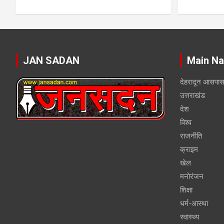
JAN SADAN
Main Na
देहरादून आसपा
उत्तराखंड
देश
विश्व
राजनीति
क्राइम
खेल
मनोरंजन
शिक्षा
धर्म-आस्था
स्वास्थ्य