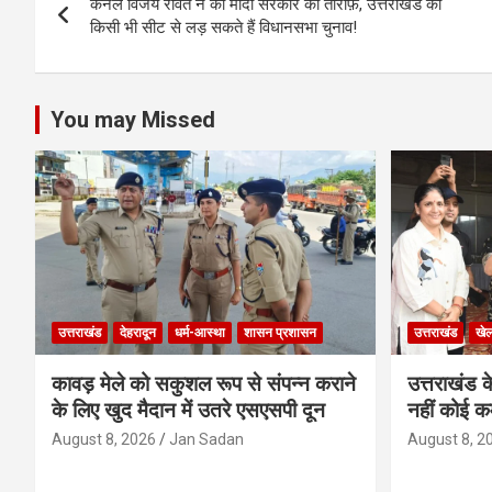
A
o
g
n
कर्नल विजय रावत ने की मोदी सरकार की तारीफ़, उत्तराखंड की
navigation
p
o
er
किसी भी सीट से लड़ सकते हैं विधानसभा चुनाव!
p
k
You may Missed
उत्तराखंड
देहरादून
धर्म-आस्था
शासन प्रशासन
उत्तराखंड
खे
कावड़ मेले को सकुशल रूप से संपन्न कराने
उत्तराखंड के
के लिए खुद मैदान में उतरे एसएसपी दून
नहीं कोई कम
August 8, 2026
Jan Sadan
August 8, 2