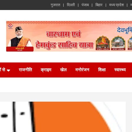
गुजरात
दिल्ली
पंजाब
बिहार
मध्य प्रदेश
म
ं से
राजनीति
क्राइम
खेल
मनोरंजन
शिक्षा
स्वास्थ्य