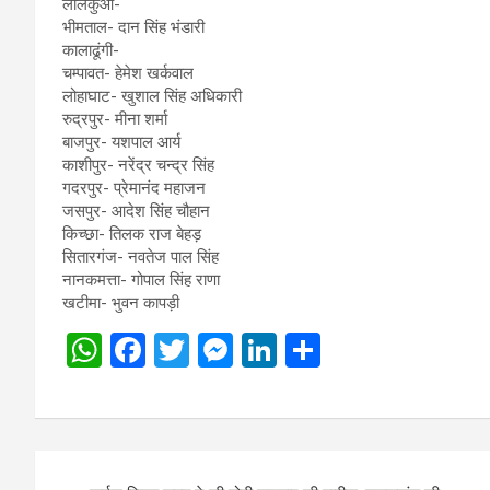
लालकुआं-
भीमताल- दान सिंह भंडारी
कालाढूंगी-
चम्पावत- हेमेश खर्कवाल
लोहाघाट- खुशाल सिंह अधिकारी
रुद्रपुर- मीना शर्मा
बाजपुर- यशपाल आर्य
काशीपुर- नरेंद्र चन्द्र सिंह
गदरपुर- प्रेमानंद महाजन
जसपुर- आदेश सिंह चौहान
किच्छा- तिलक राज बेहड़
सितारगंज- नवतेज पाल सिंह
नानकमत्ता- गोपाल सिंह राणा
खटीमा- भुवन कापड़ी
W
F
T
M
Li
S
h
a
wi
es
n
h
at
ce
tt
se
ke
ar
s
b
er
n
dI
e
Post