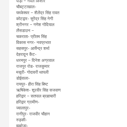
पौड़ी – नवल किशोर
चौबट्टाखाल-
यमकेश्वर – शैलेंद्र सिंह रावत
कोटद्वार- सुरेंद्र सिंह नेगी
श्रीनगर – गणेश गोदियाल
लैंसडाउन –
चकराता- प्रीतम सिंह
विकास नगर- नवप्रभात
सहसपुर- आर्येन्द्र शर्मा
देहरादून कैंट-
धरमपुर – दिनेश अग्रवाल
राजपुर रोड- राजकुमार
मसूरी- गोदावरी थापली
डोईवाला-
रायपुर- हीरा सिंह बिष्ट
ऋषिकेश- शूरवीर सिंह सजवाण
हरिद्वार – सतपाल ब्रह्मचारी
हरिद्वार ग्रामीण-
ज्वालापुर-
रानीपुर- राजवीर चौहान
रुड़की-
झबरेड़ा-