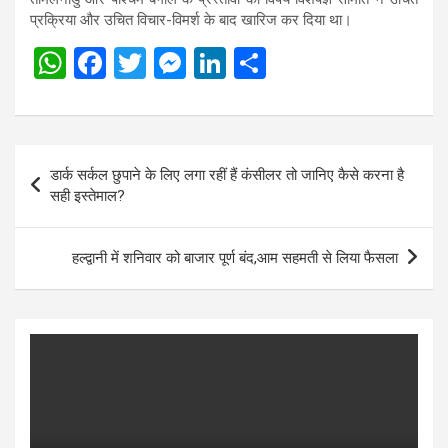
प्रक्रिया और उचित विचार-विमर्श के बाद खारिज कर दिया था।
W
F
T
M
Li
S
h
a
wi
es
n
h
at
ce
tt
se
ke
ar
s
b
er
n
dI
e
Post
डार्क सर्कल छुपाने के लिए लगा रहीं हैं कंसीलर तो जानिए कैसे करना है
A
o
g
n
navigation
सही इस्तेमाल?
p
o
er
p
k
हल्द्वानी में शनिवार को बाजार पूर्ण बंद,आम सहमती से लिया फैसला