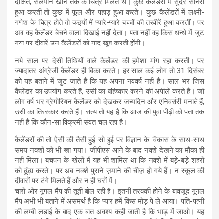
दीक्षित, सलमान खान तक के चित्र मिलते थे। कुछ कैलेंडरों में सुंदर सीनरी
हुआ करतीं तो कुछ में फूल और पहाड़ हुआ करते। कुछ कैलेंडरों में लक्ष्मी-
गणेश के चित्र होते तो कइयों में प्यारे-प्यारे बच्चों की तस्वीरें हुआ करतीं। पर
अब वह कैलेंडर बेचने वाला दिखाई नहीं देता। पता नहीं वह किस धन्धे में जुट
गया पर दीवारें उन कैलेंडरों को याद खूब करती होंगी।
नये साल पर देसी तिथियों वाले कैलेंडर की हमेशा मांग रहा करती। पर
ज्यादातर अंग्रेजी कैलेंडर ही बिका करते। हर साल कई लोग तो 31 दिसंबर
को यह बताने में जुट जाते हैं कि यह अपना नववर्ष नहीं है। साल भर जिस
कैलेंडर का उपयोग करते हैं, उसी का बहिष्कार करने की अपीलें करते हैं। जो
लोग वर्ष भर ग्रेगोरियन कैलेंडर को देखकर जन्मदिन और एनिवर्सरी मनाते हैं,
उसी का तिरस्कार करते हैं। सत्य तो यह है कि आज की युवा पीढ़ी को पता तक
नहीं है कि कौन-सा विक्रमी संवत चल रहा है।
कैलेंडरों की तो ऐसी की तैसी हुई सो हुई पर विज्ञान के विकास के साथ-साथ
समय नक्शों को भी खा गया। जीपीएस आने के बाद नक्शे देखने का मौका ही
नहीं मिला। बचपन के खेलों में यह भी शामिल था कि नक्शे में बड़े-बड़े शहरों
को ढूंढ़ा करते। पर अब नक्शे पुराने ज़माने की चीज़ हो गये हैं। न स्कूल की
दीवारों पर टंगे मिलते हैं और न ही घरों में।
चारों ओर गूगल मैप की तूती बोल रही है। इतनी तरक्की होने के बावजूद गूगल
मैप अभी भी बताने में असमर्थ है कि प्यार हमें किस मोड़ पे ले आया। पति-पत्नी
की लम्बी लड़ाई के बाद एक बात अवश्य कही जाती है कि भाड़ में जाओ। यह