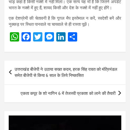
भाड़ कहां है किसी नक्शे में नहीं मिला। एक सत्य यह भी है कि जितने अपडेट
भारत के नक्शे में हुए हैं, शायद किसी और देश के नक्शे में नहीं हुए होंगे।
एक देशप्रेमी की चेतावनी है कि गूगल मैप इस्तेमाल न करें, स्वदेशी बनें और
नुक्कड़ पर स्थित पानवाले या चायवाले से ही रास्ता पूछें।
W
F
T
M
Li
S
h
a
wi
es
n
h
at
ce
tt
se
ke
ar
s
b
er
n
dI
e
Post
उत्तराखंड बीजेपी ने उठाया सख्त कदम, हरक सिंह रावत को मंत्रिमंडल
A
o
g
n
navigation
समेत बीजेपी से किया 6 साल के लिये निष्कासित
p
o
er
p
k
एकता कपूर के शो नागिन 6 में तेजस्वी प्रकाश को लाने की तैयारी